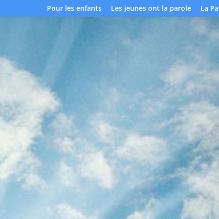
Pour les enfants
Les jeunes ont la parole
La Pa
Égl
Sat
Mon
Alb
Découvrir