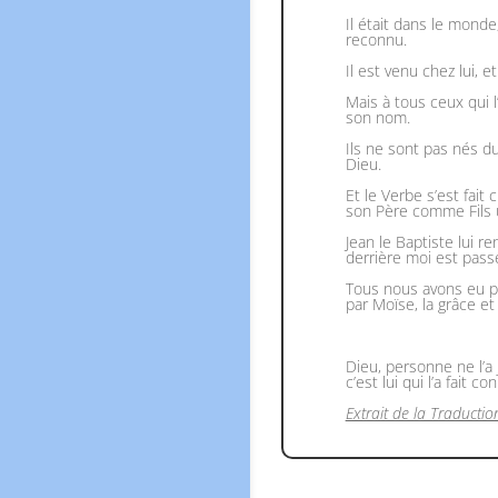
Il était dans le monde
reconnu.
Il est venu chez lui, e
Mais à tous ceux qui l
son nom.
Ils ne sont pas nés du
Dieu.
Et le Verbe s’est fait c
son Père comme Fils u
Jean le Baptiste lui re
derrière moi est passé
Tous nous avons eu pa
par Moïse, la grâce et
Dieu, personne ne l’a j
c’est lui qui l’a fait co
Extrait de la Traductio