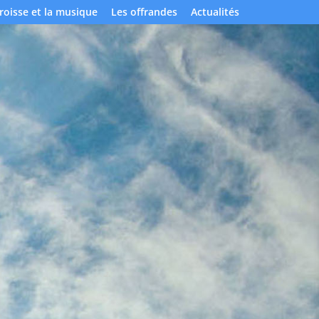
roisse et la musique
Les offrandes
Actualités
ise Saint
urnin
tesquieu des
ères