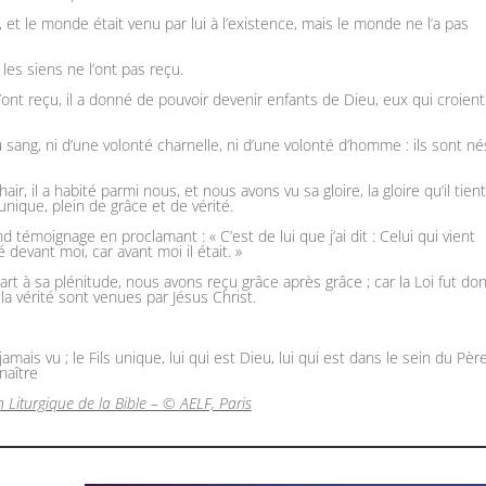
, et le monde était venu par lui à l’existence, mais le monde ne l’a pas
t les siens ne l’ont pas reçu.
’ont reçu, il a donné de pouvoir devenir enfants de Dieu, eux qui croien
 sang, ni d’une volonté charnelle, ni d’une volonté d’homme : ils sont né
hair, il a habité parmi nous, et nous avons vu sa gloire, la gloire qu’il tien
nique, plein de grâce et de vérité.
nd témoignage en proclamant : « C’est de lui que j’ai dit : Celui qui vient
 devant moi, car avant moi il était. »
rt à sa plénitude, nous avons reçu grâce après grâce ; car la Loi fut do
 la vérité sont venues par Jésus Christ.
amais vu ; le Fils unique, lui qui est Dieu, lui qui est dans le sein du Père
nnaître
n Liturgique de la Bible – © AELF, Paris