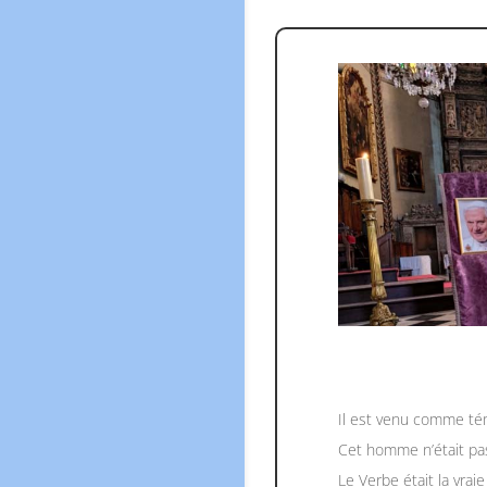
Il est venu comme tém
Cet homme n’était pas 
Le Verbe était la vra