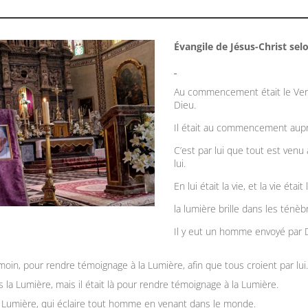
Évangile de Jésus-Christ selo
Au commencement était le Verbe
Dieu.
Il était au commencement aupr
C’est par lui que tout est venu à
lui.
En lui était la vie, et la vie ét
la lumière brille dans les ténèb
Il y eut un homme envoyé par D
oin, pour rendre témoignage à la Lumière, afin que tous croient par lui.
la Lumière, mais il était là pour rendre témoignage à la Lumière.
ie Lumière, qui éclaire tout homme en venant dans le monde.