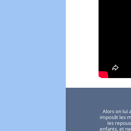
Alors on lui 
imposât les ma
les repouss
enfants, et n