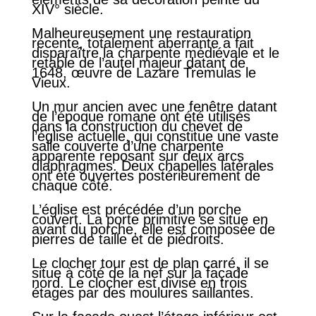
XIV° siècle.
Malheureusement une restauration
récente, totalement aberrante a fait
disparaître la charpente médiévale et le
retable de l’autel majeur datant de
1648, œuvre de Lazare Tremulas le
Vieux.
Un mur ancien avec une fenêtre datant
de l’époque romane ont été utilisés
dans la construction du chevet de
l’église actuelle, qui constitue une vaste
salle couverte d’une charpente
apparente reposant sur deux arcs
diaphragmes. Deux chapelles latérales
ont été ouvertes postérieurement de
chaque côté.
L’église est précédée d’un porche
couvert. La porte primitive se situe en
avant du porche, elle est composée de
pierres de taille et de piédroits.
Le clocher tour est de plan carré, il se
situe à côté de la nef sur la façade
nord. Le clocher est divisé en trois
étages par des moulures saillantes.