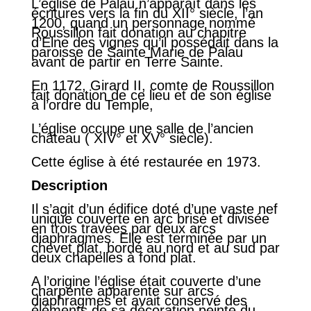
L’église de Palau n’apparaît dans les
écritures vers la fin du XII° siècle, l’an
1200, quand un personnage nommé
Roussillon fait donation au chapitre
d’Elne des vignes qu’il possédait dans la
paroisse de Sainte Marie de Palau
avant de partir en Terre Sainte.
En 1172, Girard II, comte de Roussillon
fait donation de ce lieu et de son église
à l’ordre du Temple,
L’église occupe une salle de l’ancien
château ( XIV° et XV° siècle).
Cette église à été restaurée en 1973.
Description
Il s’agit d’un édifice doté d’une vaste nef
unique couverte en arc brisé et divisée
en trois travées par deux arcs
diaphragmes. Elle est terminée par un
chevet plat, bordé au nord et au sud par
deux chapelles à fond plat.
A l’origine l’église était couverte d’une
charpente apparente sur arcs
diaphragmes et avait conservé des
éléments de sa décoration peinte du