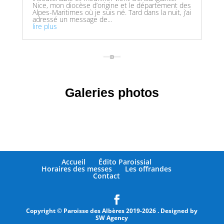
Nice, mon diocèse d’origine et le département des
Alpes-Maritimes où je suis né. Tard dans la nuit, j’ai
adressé un message de...
lire plus
Galeries photos
Accueil
Édito Paroissial
Horaires des messes
Les offrandes
Contact
Copyright © Paroisse des Albères 2019-2026
. Designed by
SW Agency