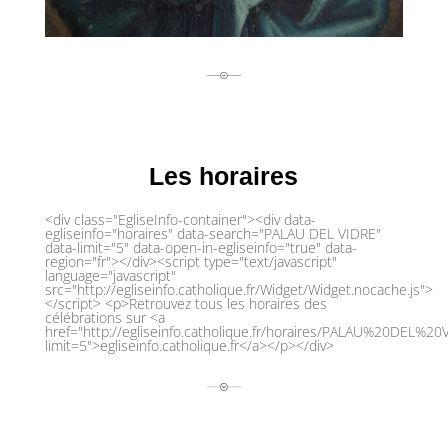
Les horaires
<div class="EgliseInfo-container"><div data-
egliseinfo="horaires" data-search="PALAU DEL VIDRE"
data-limit="5" data-open-in-egliseinfo="true" data-
region="fr"></div><script type="text/javascript"
language="javascript"
src="http://egliseinfo.catholique.fr/Widget/Widget.nocache.js">
</script> <p>Retrouvez tous les horaires des
célébrations sur <a
href="http://egliseinfo.catholique.fr/horaires/PALAU%20DEL%20
limit=5">egliseinfo.catholique.fr</a></p></div>