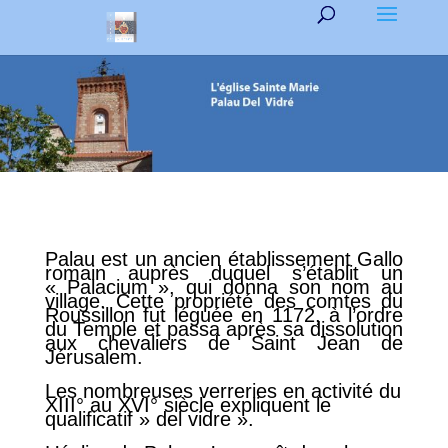
Palau est un ancien établissement Gallo
romain auprès duquel s’établit un
« Palacium », qui donna son nom au
village. Cette propriété des comtes du
Roussillon fut léguée en 1172, à l’ordre
du Temple et passa après sa dissolution
aux chevaliers de Saint Jean de
Jérusalem.
Les nombreuses verreries en activité du
XIII° au XVI° siècle expliquent le
qualificatif » del vidre ».