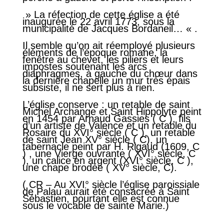
» La réfection de cette église a été
inaugurée le 22 avril 1773, sous la
municipalité de Jacques Bordaneil… « .
Il semble qu’on ait réemployé plusieurs
éléments de l’époque romane, la
fenêtre au chevet, les piliers et leurs
impostes soutenant les arcs
diaphragmes, à gauche du chœur dans
la dernière chapelle un mur très épais
subsiste, il ne sert plus à rien.
L’église conserve : un retable de saint
Michel Archange et Saint Hippolyte peint
en 1454 par Arnaud Gassies ( C ), fils
d’un artiste de Valence et un retable du
Rosaire du XVI° siècle ( C ), un retable
de saint Jean XV° siècle ( C), un
tabernacle peint par H. Rigaud (1609, C
) , une Vierge ouvrante ( XVI° siècle, C
), un calice en argent (XVI° siècle, C ),
une chape brodée ( XV° siècle, C).
( CR – Au XVI° siècle l’église paroissiale
de Palau aurait été consacrée à Saint
Sébastien, pourtant elle est connue
sous le vocable de sainte Marie.)