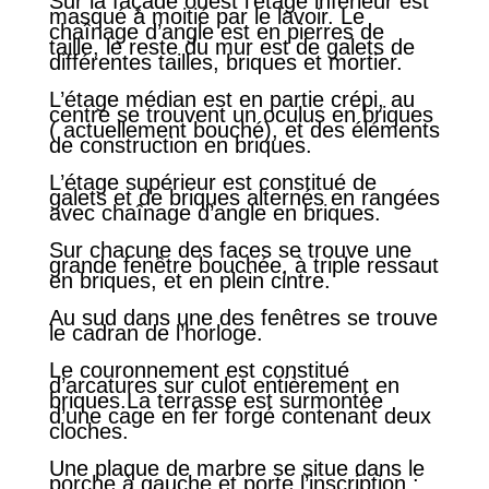
Sur la façade ouest l’étage inférieur est
masqué à moitié par le lavoir. Le
chaînage d’angle est en pierres de
taille, le reste du mur est de galets de
différentes tailles, briques et mortier.
L’étage médian est en partie crépi, au
centre se trouvent un oculus en briques
( actuellement bouché), et des éléments
de construction en briques.
L’étage supérieur est constitué de
galets et de briques alternés en rangées
avec chaînage d’angle en briques.
Sur chacune des faces se trouve une
grande fenêtre bouchée, à triple ressaut
en briques, et en plein cintre.
Au sud dans une des fenêtres se trouve
le cadran de l’horloge.
Le couronnement est constitué
d’arcatures sur culot entièrement en
briques.La terrasse est surmontée
d’une cage en fer forgé contenant deux
cloches.
Une plaque de marbre se situe dans le
porche à gauche et porte l’inscription :