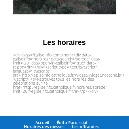
Les horaires
<div class="EgliseInfo-container"><div data-
egliseinfo="horaires" data-search="sorede" data-
limit="20" data-open-in-egliseinfo="true" data-
region="fr"></div><script type="text/javascript"
language="javascript"
src="http://egliseinfo.catholique.fr/Widget/Widget.nocache.js">
</script> <p>Retrouvez tous les horaires des
célébrations sur <a
href="http://egliseinfo.catholique.fr/horaires/sorede?
limit=20">egliseinfo.catholique.fr</a></p></div>
Accueil
Édito Paroissial
Horaires des messes
Les offrandes