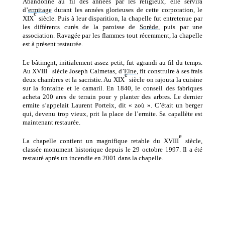
Abandonné au fil des années par les religieux, elle servira
d’
ermitage
durant les années glorieuses de cette corporation, le
e
XIX
siècle. Puis à leur disparition, la chapelle fut entretenue par
les différents curés de la paroisse de
Sorède
, puis par une
association. Ravagée par les flammes tout récemment, la chapelle
est à présent restaurée.
Le bâtiment, initialement assez petit, fut agrandi au fil du temps.
e
Au XVIII
siècle Joseph Calmetas, d’
Elne
, fit construire à ses frais
e
deux chambres et la sacristie. Au XIX
siècle on rajouta la cuisine
sur la fontaine et le camaril. En 1840, le conseil des fabriques
acheta 200 ares de terrain pour y planter des arbres. Le dernier
ermite s’appelait Laurent Porteix, dit « zoù ». C’était un berger
qui, devenu trop vieux, prit la place de l’ermite. Sa capallète est
maintenant restaurée.
e
La chapelle contient un magnifique retable du XVIII
siècle,
classée monument historique depuis le 29 octobre 1997. Il a été
restauré après un incendie en 2001 dans la chapelle.